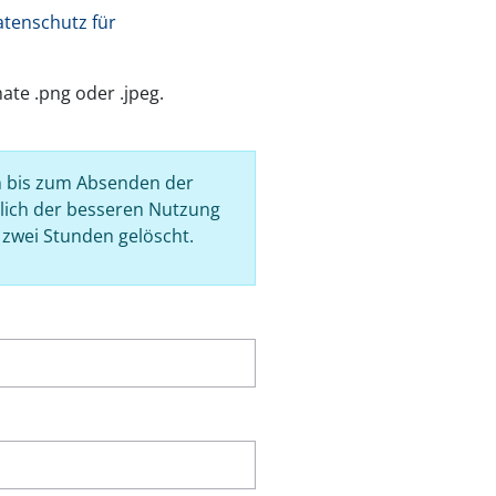
tenschutz für
ate .png oder .jpeg.
n bis zum Absenden der
lich der besseren Nutzung
zwei Stunden gelöscht.